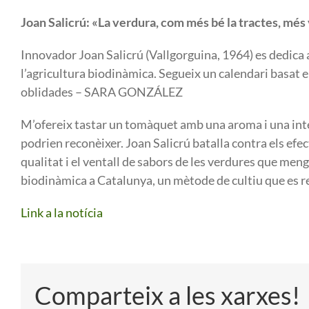
Joan Salicrú: «La verdura, com més bé la tractes, més v
Innovador Joan Salicrú (Vallgorguina, 1964) es dedica a
l’agricultura biodinàmica. Segueix un calendari basat en
oblidades – SARA GONZÁLEZ
M’ofereix tastar un tomàquet amb una aroma i una int
podrien reconèixer. Joan Salicrú batalla contra els efe
qualitat i el ventall de sabors de les verdures que meng
biodinàmica a Catalunya, un mètode de cultiu que es r
Link a la notícia
Comparteix a les xarxes!