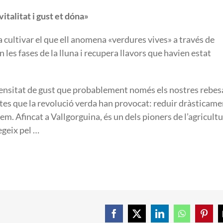
italitat i gust et dóna»
 cultivar el que ell anomena «verdures vives» a través de
 les fases de la lluna i recupera llavors que havien estat
ensitat de gust que probablement només els nostres rebes
ctes que la revolució verda han provocat: reduir dràsticame
em. Afincat a Vallgorguina, és un dels pioners de l’agricult
egeix pel …
Facebook
X
LinkedIn
WhatsApp
Pinte