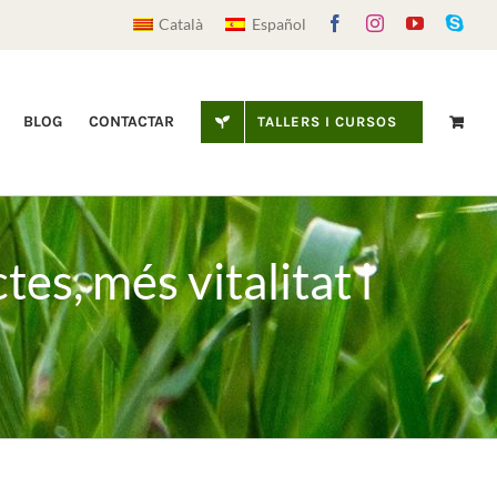
Facebook
Instagram
YouTube
Sky
Català
Español
BLOG
CONTACTAR
TALLERS I CURSOS
es, més vitalitat i