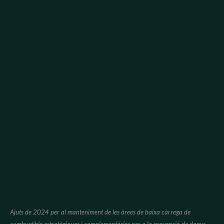
Ajuts de 2024 per al manteniment de les àrees de baixa càrrega de
combustible estratègiques i complementàries per a la prevenció de danys