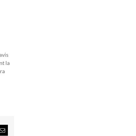
avis
nt la
ura
rest
Email: