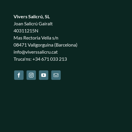
Vivers Salicrú, SL
Joan Salicrú Gairalt
40311215N
Mas Rectoria Vella s/n
08471 Vallgorguina (Barcelona)
info@viverssalicru.cat
Truca'ns: +34 671 033 213