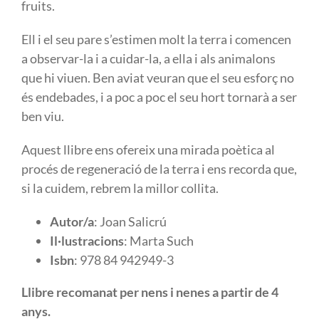
fruits.
Ell i el seu pare s’estimen molt la terra i comencen
a observar-la i a cuidar-la, a ella i als animalons
que hi viuen. Ben aviat veuran que el seu esforç no
és endebades, i a poc a poc el seu hort tornarà a ser
ben viu.
Aquest llibre ens ofereix una mirada poètica al
procés de regeneració de la terra i ens recorda que,
si la cuidem, rebrem la millor collita.
Autor/a
: Joan Salicrú
Il·lustracions
: Marta Such
Isbn
: 978 84 942949-3
Llibre recomanat per nens i nenes a partir de 4
anys.