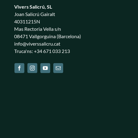
Vivers Salicrú, SL
Joan Salicrú Gairalt
40311215N
Mas Rectoria Vella s/n
08471 Vallgorguina (Barcelona)
info@viverssalicru.cat
Truca'ns: +34 671 033 213