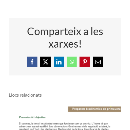
Comparteix a les
xarxes!
Facebook
X
LinkedIn
WhatsApp
Pinterest
Email:
Llocs relacionats