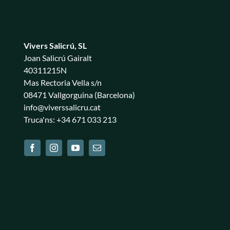
Vivers Salicrú, SL
Joan Salicrú Gairalt
40311215N
Mas Rectoria Vella s/n
08471 Vallgorguina (Barcelona)
info@viverssalicru.cat
Truca'ns: +34 671 033 213