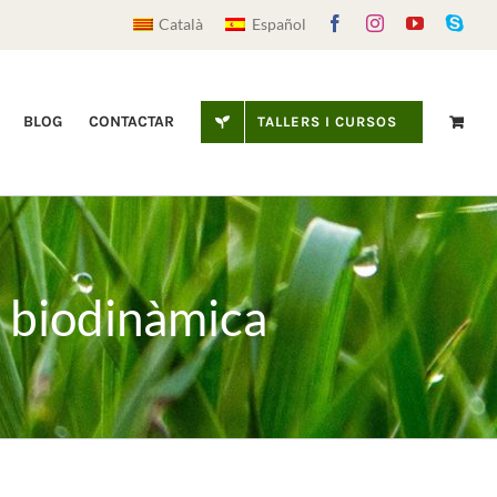
Facebook
Instagram
YouTube
Sky
Català
Español
BLOG
CONTACTAR
TALLERS I CURSOS
ra biodinàmica