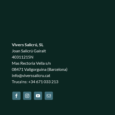
Vivers Salicrú, SL
Joan Salicrú Gairalt
40311215N
Mas Rectoria Vella s/n
08471 Vallgorguina (Barcelona)
info@viverssalicru.cat
Truca'ns: +34 671 033 213