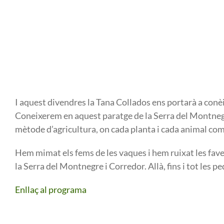
I aquest divendres la Tana Collados ens portarà a conèi
Coneixerem en aquest paratge de la Serra del Montnegr
mètode d’agricultura, on cada planta i cada animal co
Hem mimat els fems de les vaques i hem ruixat les faves
la Serra del Montnegre i Corredor. Allà, fins i tot les p
Enllaç al programa