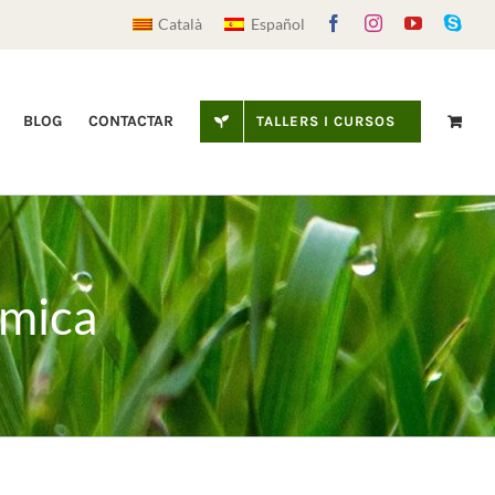
Facebook
Instagram
YouTube
Sky
Català
Español
BLOG
CONTACTAR
TALLERS I CURSOS
àmica