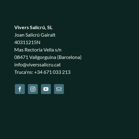
Vivers Salicrú, SL
Joan Salicrú Gairalt
40311215N
Mas Rectoria Vella s/n
08471 Vallgorguina (Barcelona)
info@viverssalicru.cat
Truca'ns: +34 671 033 213