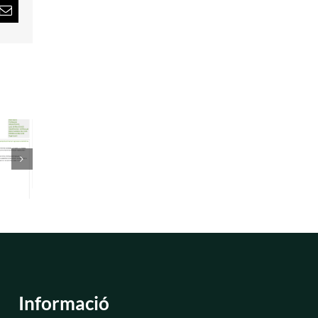
rest
Email:
Informació