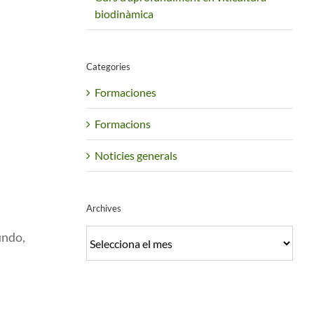
biodinàmica
Categories
Formaciones
Formacions
Noticies generals
Archives
Archives
undo,