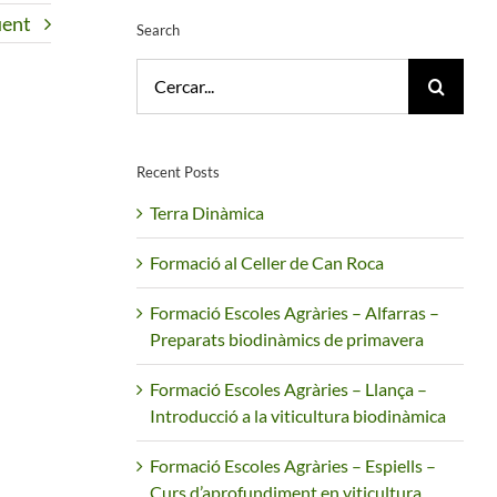
üent
Search
Cerca
…
Recent Posts
Terra Dinàmica
Formació al Celler de Can Roca
Formació Escoles Agràries – Alfarras –
Preparats biodinàmics de primavera
Formació Escoles Agràries – Llança –
Introducció a la viticultura biodinàmica
Formació Escoles Agràries – Espiells –
Curs d’aprofundiment en viticultura